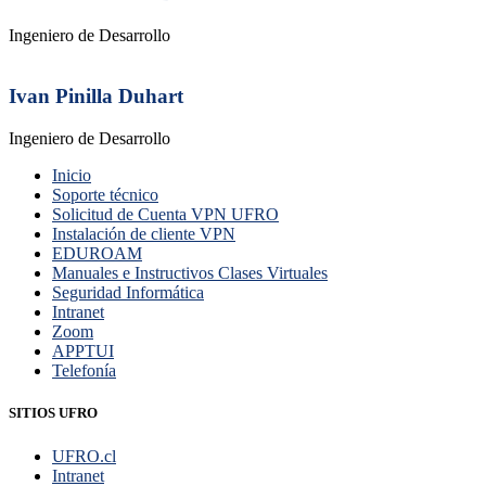
Ingeniero de Desarrollo
Ivan Pinilla Duhart
Ingeniero de Desarrollo
Inicio
Soporte técnico
Solicitud de Cuenta VPN UFRO
Instalación de cliente VPN
EDUROAM
Manuales e Instructivos Clases Virtuales
Seguridad Informática
Intranet
Zoom
APPTUI
Telefonía
SITIOS UFRO
UFRO.cl
Intranet