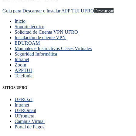
Guía para Descargar e Instalar APP TUI UFRO
Descargar
Inicio
Soporte técnico
Solicitud de Cuenta VPN UFRO
Instalación de cliente VPN
EDUROAM
Manuales e Instructivos Clases Virtuales
Seguridad Informática
Intranet
Zoom
APPTUI
Telefonía
SITIOS UFRO
UFRO.cl
Intranet
UFROmail
UFrontera
Campus Virtual
Portal de Pagos