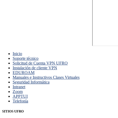
Inicio
Soporte técnico
Solicitud de Cuenta VPN UFRO
Instalación de cliente VPN
EDUROAM
Manuales e Instructivos Clases Virtuales
Seguridad Informática
Intranet
Zoom
APPTUI
Telefonía
SITIOS UFRO